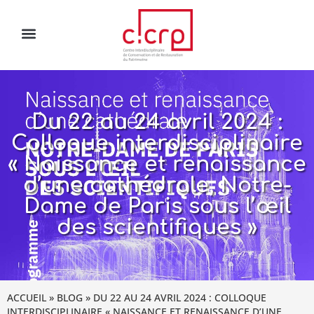
Du 22 au 24 avril 2024 :
Colloque interdisciplinaire
« Naissance et renaissance
d’une cathédrale, Notre-
Dame de Paris sous l’œil
des scientifiques »
ACCUEIL
»
BLOG
»
DU 22 AU 24 AVRIL 2024 : COLLOQUE
INTERDISCIPLINAIRE « NAISSANCE ET RENAISSANCE D’UNE