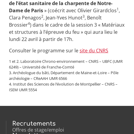
de l’état sanitaire de la charpente de Notre-
1
Dame de Paris
» (coécrit avec Olivier Girardclos
,
2
3
Clara Penagos
, Jean-Yves Hunot
, Benoît
4
Brossier
) dans le cadre de la session 3 « Matériaux
et structures à l’épreuve du feu » qui aura lieu le
lundi 22 avril à partir de 17h.
Consulter le programme sur le
site du CNRS
1 et 2. Laboratoire Chrono-environnement – CNRS – UBFC (UMR
6249) – Université de Franche-Comté
3. Archéologue du bâti, Département de Maine-et-Loire – Pôle
archéologie – CReAAH UMR 6566
4. Institut des Sciences de l’évolution de Montpellier – CNRS –
ISEM UMR 5554
Recrutements
Offres de stage/emploi