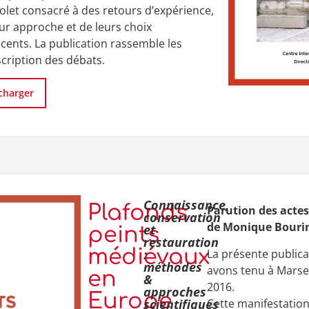
olet consacré à des retours d’expérience,
ur approche et de leurs choix
écents. La publication rassemble les
scription des débats.
charger
Connaissance,
Plafonds
Parution des actes
conservation
de Monique Bouri
et
peints
restauration
médiévaux
La présente publica
:
méthodes
avons tenu à Marsei
en
&
2016.
approches
Europe
Cette manifestation 
scientifiques