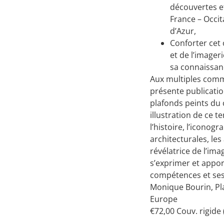
découvertes et
France – Occi
d’Azur,
Conforter cet 
et de l’imageri
sa connaissanc
Aux multiples comm
présente publication
plafonds peints du c
illustration de ce te
l’histoire, l’iconog
architecturales, les
révélatrice de l’ima
s’exprimer et appo
compétences et ses 
Monique Bourin, Pl
Europe
€72,00 Couv. rigide 