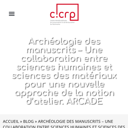
Archéologie des
manuscrits – Une
collaboration entre
sciences humaines et
sciences des matériaux
pour une nouvelle
approche de la notion
d’atelier. ARCADE
ACCUEIL
»
BLOG
»
ARCHÉOLOGIE DES MANUSCRITS – UNE
COLLABORATION ENTRE SCIENCES HUMAINES ET SCIENCES DES