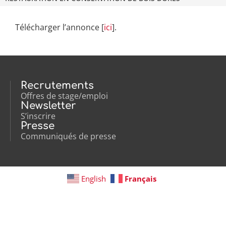
Télécharger l’annonce [
ici
].
Recrutements
Offres de stage/emploi
Newsletter
S’inscrire
Presse
Communiqués de presse
English
Français