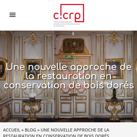
Une nouvelle approche de
la restauration en
conservation de bois dorés
ACCUEIL
»
BLOG
»
UNE NOUVELLE APPROCHE DE LA
RESTAURATION EN CONSERVATION DE BOIS DORÉS