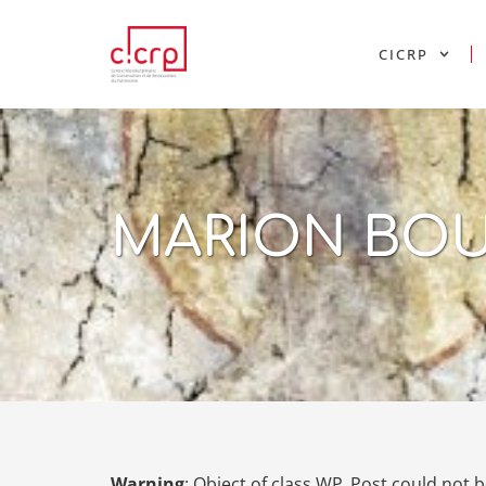
CICRP
MARION BO
Warning
: Object of class WP_Post could not b