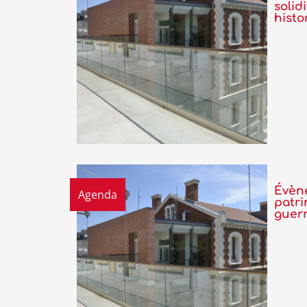
solid
histo
Évène
Agenda
patr
guerr