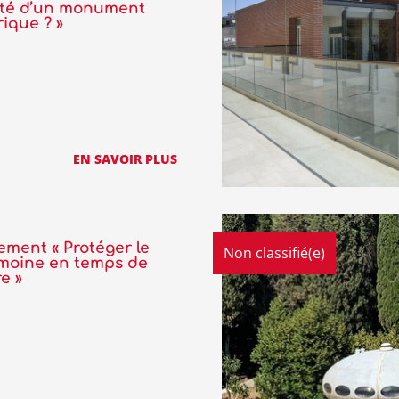
ité d’un monument
rique ? »
EN SAVOIR PLUS
ment « Protéger le
Non classifié(e)
imoine en temps de
e »