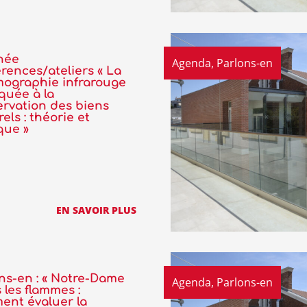
née
Agenda
,
Parlons-en
rences/ateliers « La
ographie infrarouge
quée à la
rvation des biens
rels : théorie et
que »
EN SAVOIR PLUS
ns-en : « Notre-Dame
Agenda
,
Parlons-en
 les flammes :
ent évaluer la