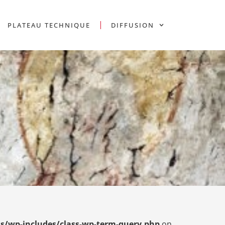
PLATEAU TECHNIQUE
DIFFUSION
s/wp-includes/class-wp-term-query.php
on