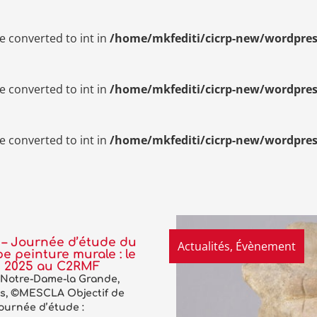
e converted to int in
/home/mkfediti/cicrp-new/wordpres
e converted to int in
/home/mkfediti/cicrp-new/wordpres
e converted to int in
/home/mkfediti/cicrp-new/wordpres
 – Journée d’étude du
Actualités
,
Évènement
e peinture murale : le
n 2025 au C2RMF
 Notre-Dame-la Grande,
rs, ©MESCLA Objectif de
journée d’étude :